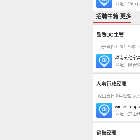
地址：Văn phò
招聘中籍
更多
品质QC主管
[西宁省]10-20年经验
越南爱伦家
地址：隆安
人事行政经理
[谅山省]5-8年经验|
winson appa
地址：凉山HO 
销售经理