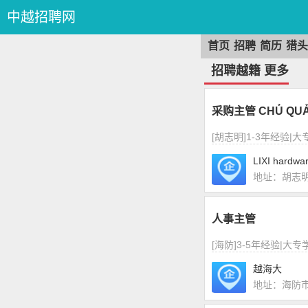
中越招聘网
首页
招聘
简历
猎头
招聘越籍
更多
采购主管 CHỦ QUẢ
[胡志明]1-3年经验|
LIXI hardwa
地址：胡志
人事主管
[海防]3-5年经验|大专
越海大
地址：海防