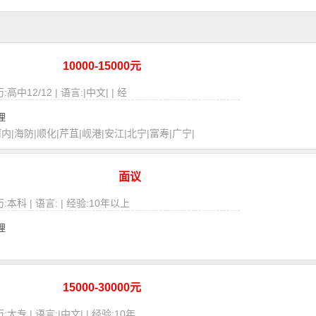
10000-15000元
:高中12/12 | 语言:|中文| | 经
理
河内|海防|顺化|芹苴|岘港|安江|北宁|富寿|广宁|
面议
学历:本科 | 语言: | 经验:10年以上
理
15000-30000元
历:大专 | 语言:|中文| | 经验:10年