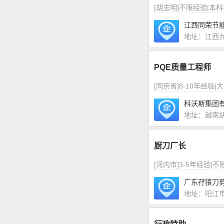
[胡志明]不限经验|本
江西同荣节
地址：江西
PQE质量工程师
[同奈省]8-10年经验|
科沃斯集团
地址：越南
厨刀厂长
[河内市]3-5年经验|
广东孖狼刀
地址：阳江